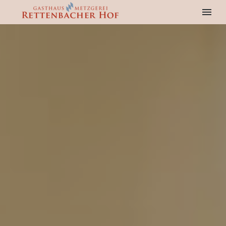
R
E
T
T
E
N
B
A
C
H
E
R
H
O
F