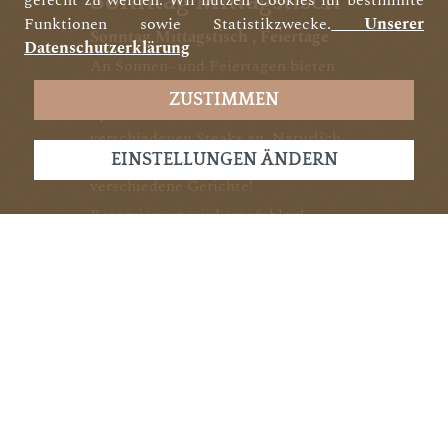
Sonntag Mittagstisch
gerecht zu werden. Wir nutzen Cookies für bestimmte
Funktionen sowie Statistikzwecke.
Unserer
Sonntag Mittagstisch , Feiertage
Datenschutzerklärung
An Sonnen- und Feiertagen bieten
wir Ihnen eine reichhaltige
ZUSTIMMEN
Speisekarte mit Braten und
verschiedenen Steaks an. Natürlich
auch für Vegetarier gibt es zwei
EINSTELLUNGEN ÄNDERN
verschiedene Gerichte!
Reservierung wird empfohlen!